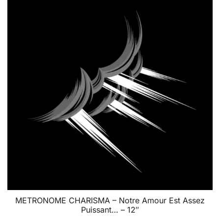
METRONOME CHARISMA – Notre Amour Est Assez
Puissant… – 12″