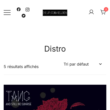
Skip
to
0
content
Eye Of Storm
Distro
5 résultats affichés