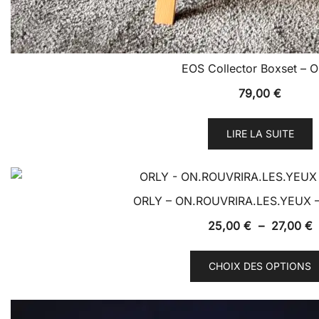
EOS Collector Boxset – 
79,00
€
LIRE LA SUITE
ORLY – ON.ROUVRIRA.LES.YEUX – 
P
25,00
€
–
27,00
€
d
p
CHOIX DES OPTIONS
2
à
2